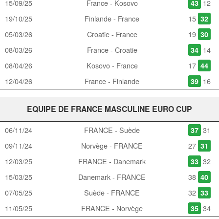
15/09/25
France - Kosovo
12
43
19/10/25
Finlande - France
15
32
05/03/26
Croatie - France
19
30
08/03/26
France - Croatie
14
34
08/04/26
Kosovo - France
17
44
12/04/26
France - Finlande
16
39
EQUIPE DE FRANCE MASCULINE EURO CUP
06/11/24
FRANCE - Suède
31
37
09/11/24
Norvège - FRANCE
27
31
12/03/25
FRANCE - Danemark
32
33
15/03/25
Danemark - FRANCE
38
40
07/05/25
Suède - FRANCE
32
33
11/05/25
FRANCE - Norvège
34
35