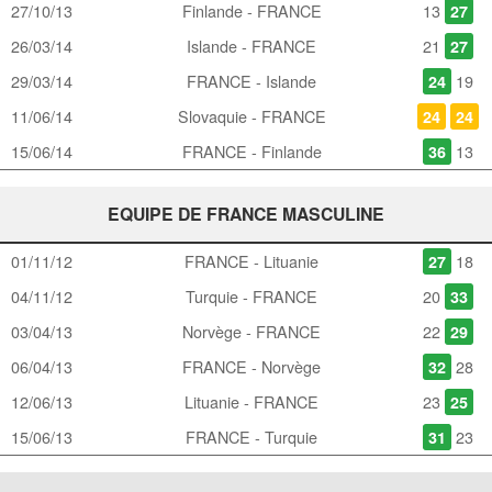
27/10/13
Finlande - FRANCE
13
27
26/03/14
Islande - FRANCE
21
27
29/03/14
FRANCE - Islande
19
24
11/06/14
Slovaquie - FRANCE
24
24
15/06/14
FRANCE - Finlande
13
36
EQUIPE DE FRANCE MASCULINE
01/11/12
FRANCE - Lituanie
18
27
04/11/12
Turquie - FRANCE
20
33
03/04/13
Norvège - FRANCE
22
29
06/04/13
FRANCE - Norvège
28
32
12/06/13
Lituanie - FRANCE
23
25
15/06/13
FRANCE - Turquie
23
31