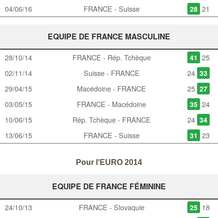
04/06/16
FRANCE - Suisse
21
28
EQUIPE DE FRANCE MASCULINE
28/10/14
FRANCE - Rép. Tchèque
25
41
02/11/14
Suisse - FRANCE
24
33
29/04/15
Macédoine - FRANCE
25
27
03/05/15
FRANCE - Macédoine
24
35
10/06/15
Rép. Tchèque - FRANCE
24
34
13/06/15
FRANCE - Suisse
23
31
Pour l'EURO 2014
EQUIPE DE FRANCE FÉMININE
24/10/13
FRANCE - Slovaquie
18
25