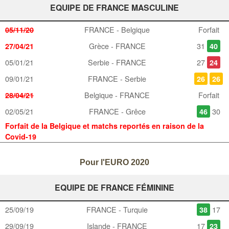
EQUIPE DE FRANCE MASCULINE
FRANCE - Belgique
Forfait
05/11/20
Grèce - FRANCE
31
27/04/21
40
05/01/21
Serbie - FRANCE
27
24
09/01/21
FRANCE - Serbie
26
26
Belgique - FRANCE
Forfait
28/04/21
02/05/21
FRANCE - Grêce
30
46
Forfait de la Belgique et matchs reportés en raison de la
Covid-19
Pour l'EURO 2020
EQUIPE DE FRANCE FÉMININE
25/09/19
FRANCE - Turquie
17
38
29/09/19
Islande - FRANCE
17
23