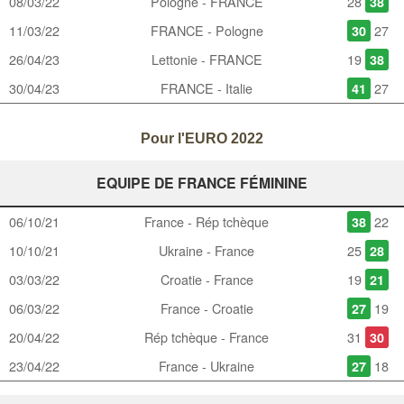
08/03/22
Pologne - FRANCE
28
38
11/03/22
FRANCE - Pologne
27
30
26/04/23
Lettonie - FRANCE
19
38
30/04/23
FRANCE - Italie
27
41
Pour l'EURO 2022
EQUIPE DE FRANCE FÉMININE
06/10/21
France - Rép tchèque
22
38
10/10/21
Ukraine - France
25
28
03/03/22
Croatie - France
19
21
06/03/22
France - Croatie
19
27
20/04/22
Rép tchèque - France
31
30
23/04/22
France - Ukraine
18
27