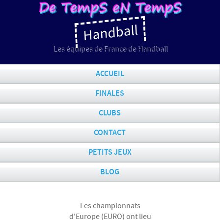
Handball
Les équipes de France de Handball
ACCUEIL
FINALES
CLUBS
CONTACT
PETITS JEUX
BLOG
Les championnats
d'Europe (EURO) ont lieu