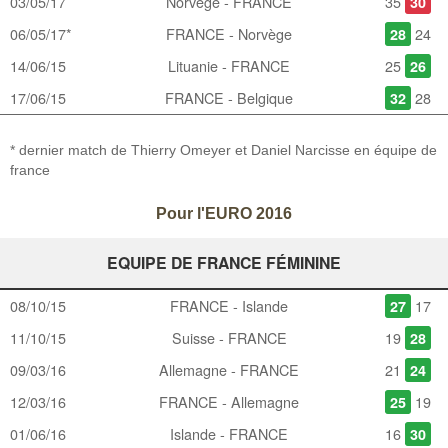
03/05/17
Norvège - FRANCE
35
30
06/05/17*
FRANCE - Norvège
24
28
14/06/15
Lituanie - FRANCE
25
26
17/06/15
FRANCE - Belgique
28
32
* dernier match de Thierry Omeyer et Daniel Narcisse en équipe de
france
Pour l'EURO 2016
EQUIPE DE FRANCE FÉMININE
08/10/15
FRANCE - Islande
17
27
11/10/15
Suisse - FRANCE
19
28
09/03/16
Allemagne - FRANCE
21
24
12/03/16
FRANCE - Allemagne
19
25
01/06/16
Islande - FRANCE
16
30