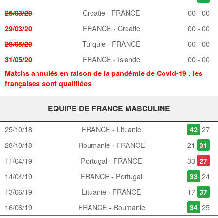
Croatie - FRANCE
00 - 00
25/03/20
FRANCE - Croatie
00 - 00
29/03/20
Turquie - FRANCE
00 - 00
28/05/20
FRANCE - Islande
00 - 00
31/05/20
Matchs annulés en raison de la pandémie de Covid-19 : les
françaises sont qualifiées
EQUIPE DE FRANCE MASCULINE
25/10/18
FRANCE - Lituanie
27
42
28/10/18
Roumanie - FRANCE
21
31
11/04/19
Portugal - FRANCE
33
27
14/04/19
FRANCE - Portugal
24
33
13/06/19
Lituanie - FRANCE
17
37
16/06/19
FRANCE - Roumanie
25
34