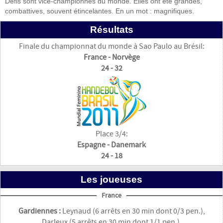
Défis sont vice-championnes du monde. Elles ont été grandes,
combattives, souvent étincelantes. En un mot : magnifiques.
Résultats
Finale du championnat du monde à Sao Paulo au Brésil:
France - Norvège
24 - 32
Place 3/4:
Espagne - Danemark
24 - 18
Les joueuses
France
Gardiennes :
Leynaud (6 arrêts en 30 min dont 0/3 pen.),
Darleux (5 arrêts en 30 min dont 1/1 pen.).