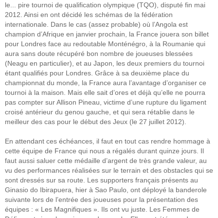
le... pire tournoi de qualification olympique (TQO), disputé fin mai
2012. Ainsi en ont décidé les schémas de la fédération
internationale. Dans le cas (assez probable) où l’Angola est
champion d’Afrique en janvier prochain, la France jouera son billet
pour Londres face au redoutable Monténégro, à la Roumanie qui
aura sans doute récupéré bon nombre de joueuses blessées
(Neagu en particulier), et au Japon, les deux premiers du tournoi
étant qualifiés pour Londres. Grâce à sa deuxième place du
championnat du monde, la France aura l’avantage d’organiser ce
tournoi à la maison. Mais elle sait d’ores et déjà qu’elle ne pourra
pas compter sur Allison Pineau, victime d’une rupture du ligament
croisé antérieur du genou gauche, et qui sera rétablie dans le
meilleur des cas pour le début des Jeux (le 27 juillet 2012).
En attendant ces échéances, il faut en tout cas rendre hommage à
cette équipe de France qui nous a régalés durant quinze jours. Il
faut aussi saluer cette médaille d’argent de très grande valeur, au
vu des performances réalisées sur le terrain et des obstacles qui se
sont dressés sur sa route. Les supporters français présents au
Ginasio do Ibirapuera, hier à Sao Paulo, ont déployé la banderole
suivante lors de l’entrée des joueuses pour la présentation des
équipes : « Les Magnifiques ». Ils ont vu juste. Les Femmes de