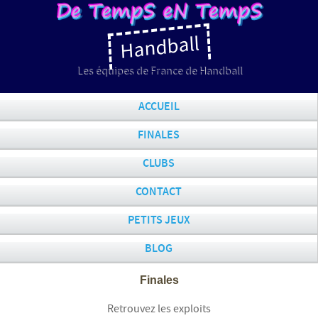
Handball
Les équipes de France de Handball
ACCUEIL
FINALES
CLUBS
CONTACT
PETITS JEUX
BLOG
Finales
Retrouvez les exploits