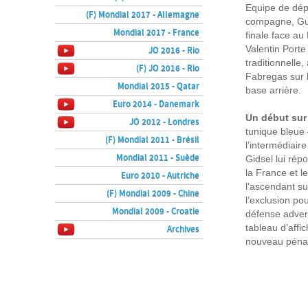
Equipe de dép
(F) Mondial 2017 - Allemagne
compagne, Gui
Mondial 2017 - France
finale face au
Valentin Porte
JO 2016 - Rio
traditionnelle
(F) JO 2016 - Rio
Fabregas sur l
Mondial 2015 - Qatar
base arrière.
Euro 2014 - Danemark
Un début sur
JO 2012 - Londres
tunique bleue 
(F) Mondial 2011 - Brésil
l’intermédiair
Mondial 2011 - Suède
Gidsel lui rép
la France et 
Euro 2010 - Autriche
l’ascendant su
(F) Mondial 2009 - Chine
l’exclusion po
Mondial 2009 - Croatie
défense advers
tableau d’affi
Archives
nouveau pénalt