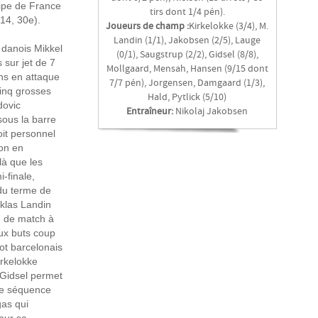
uipe de France
tirs dont 1/4 pén).
14, 30e).
Joueurs de champ :
Kirkelokke (3/4), M.
Landin (1/1), Jakobsen (2/5), Lauge
e danois Mikkel
(0/1), Saugstrup (2/2), Gidsel (8/8),
 sur jet de 7
Mollgaard, Mensah, Hansen (9/15 dont
ns en attaque
7/7 pén), Jorgensen, Damgaard (1/3),
cinq grosses
Hald, Pytlick (5/10)
dovic
Entraîneur:
Nikolaj Jakobsen
sous la barre
oit personnel
ton en
là que les
-finale,
 du terme de
iklas Landin
n de match à
ux buts coup
ot barcelonais
irkelokke
 Gidsel permet
se séquence
gas qui