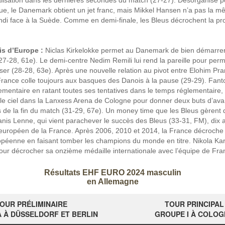
alisation dans les dernières secondes du match (27-27). Désorganisé p
ue, le Danemark obtient un jet franc, mais Mikkel Hansen n’a pas la m
ndi face à la Suède. Comme en demi-finale, les Bleus décrochent la pr
is d’Europe :
Niclas Kirkelokke permet au Danemark de bien démarrer
27-28, 61e). Le demi-centre Nedim Remili lui rend la pareille pour perm
ser (28-28, 63e). Après une nouvelle relation au pivot entre Elohim Pra
France colle toujours aux basques des Danois à la pause (29-29). Fant
ementaire en ratant toutes ses tentatives dans le temps réglementaire
 le ciel dans la Lanxess Arena de Cologne pour donner deux buts d’av
s de la fin du match (31-29, 67e). Un money time que les Bleus gèrent
nis Lenne, qui vient parachever le succès des Bleus (33-31, FM), dix 
 européen de la France. Après 2006, 2010 et 2014, la France décroche
péenne en faisant tomber les champions du monde en titre. Nikola Kar
pour décrocher sa onzième médaille internationale avec l’équipe de Fra
Résultats EHF EURO 2024 masculin
en Allemagne
OUR PRÉLIMINAIRE
TOUR PRINCIPAL
 À DÜSSELDORF ET BERLIN
GROUPE I À COLOG