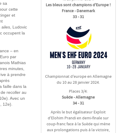
e sa
Les bleus sont champions d'Europe !
pour cette
France - Danemark
zinger et
33 - 31
nt
 ailes, Ludovic
c occupent la
rance – en
’Euro par
Danois Mathias
ères minutes,
ive à prendre
Championnat d'europe en Allemagne
 après
du 10 au 28 janvier 2024.
 faille dans la
Places 3/4:
de recoller au
Suède - Allemagne
 10e). Avec un
34 - 31
, 12e).
Après le but égalisateur Exploit
d'Elohim Prandi en demi-finale sur
coup-franc face à la Suède qui mène
aux prolongations puis à la victoire,