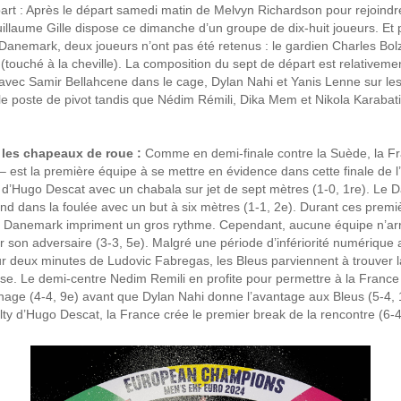
art : Après le départ samedi matin de Melvyn Richardson pour rejoindr
llaume Gille dispose ce dimanche d’un groupe de dix-huit joueurs. Et 
 Danemark, deux joueurs n’ont pas été retenus : le gardien Charles Bol
 (touché à la cheville). La composition du sept de départ est relativeme
, avec Samir Bellahcene dans le cage, Dylan Nahi et Yanis Lenne sur les
e poste de pivot tandis que Nédim Rémili, Dika Mem et Nikola Karabati
 les chapeaux de roue :
Comme en demi-finale contre la Suède, la F
– est la première équipe à se mettre en évidence dans cette finale de l
e d’Hugo Descat avec un chabala sur jet de sept mètres (1-0, 1re). Le 
ond dans la foulée avec un but à six mètres (1-1, 2e). Durant ces premi
le Danemark impriment un gros rythme. Cependant, aucune équipe n’arr
r son adversaire (3-3, 5e). Malgré une période d’infériorité numérique
ur deux minutes de Ludovic Fabregas, les Bleus parviennent à trouver la
e. Le demi-centre Nedim Remili en profite pour permettre à la France 
chage (4-4, 9e) avant que Dylan Nahi donne l’avantage aux Bleus (5-4,
y d’Hugo Descat, la France crée le premier break de la rencontre (6-4