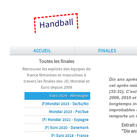
Handball
ACCUEIL
FINALES
Toutes les finales
Retrouvez les exploits des équipes de
france féminines et masculines à
Dix ans après
travers les finales des JO, Mondial et
cet après-mi
Euro depuis 2009
(33-31). C’es
Euro 2024 - Allemagne
2006, 2010 et
(F)Mondial 2023 - Da/Su/No
longtemps in
improbables 
Mondial 2023 - Pol/Sue
remporte un n
(F) Mondial 2021 - Espagne
Extrait
(F) Euro 2020 - Danemark
"Dix an
(F) Euro 2018 - France