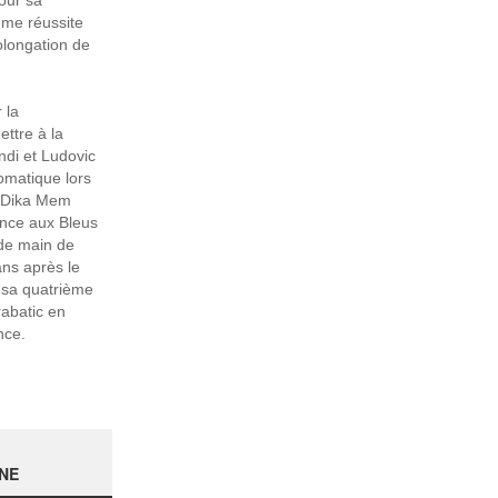
our sa
ême réussite
olongation de
 la
ettre à la
ndi et Ludovic
omatique lors
, Dika Mem
ance aux Bleus
 de main de
ans après le
 sa quatrième
abatic en
nce.
NE