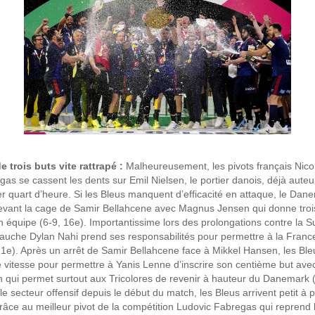
 trois buts vite rattrapé :
Malheureusement, les pivots français Nico
as se cassent les dents sur Emil Nielsen, le portier danois, déjà auteur
r quart d’heure. Si les Bleus manquent d’efficacité en attaque, le Dan
evant la cage de Samir Bellahcene avec Magnus Jensen qui donne troi
 équipe (6-9, 16e). Importantissime lors des prolongations contre la 
er gauche Dylan Nahi prend ses responsabilités pour permettre à la Franc
21e). Après un arrêt de Samir Bellahcene face à Mikkel Hansen, les Bl
te vitesse pour permettre à Yanis Lenne d’inscrire son centième but ave
n qui permet surtout aux Tricolores de revenir à hauteur du Danemark 
 le secteur offensif depuis le début du match, les Bleus arrivent petit à pet
grâce au meilleur pivot de la compétition Ludovic Fabregas qui reprend 