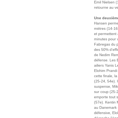
Emil Nielsen (
retourne au ve
Une deuxième
Hansen permet 
mètres (14-16
et permettent 
minutes pour v
Fabregas du p
des 50% d’effi
de Nedim Remil
défense. Les B
ailiers Yanis 
Elohim Prandi 
cette finale, 
(25-24, 54e). 
suspense, Mik
sur coup (25-2
emporte tout 
(57e). Kentin 
au Danemark d
défensive, Elo