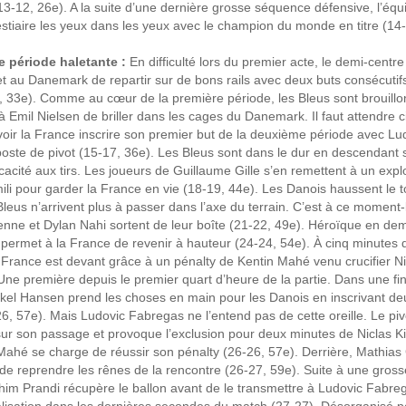
13-12, 26e). A la suite d’une dernière grosse séquence défensive, l’éq
stiaire les yeux dans les yeux avec le champion du monde en titre (14-
 période haletante :
En difficulté lors du premier acte, le demi-centr
au Danemark de repartir sur de bons rails avec deux buts consécutifs
, 33e). Comme au cœur de la première période, les Bleus sont brouillo
à Emil Nielsen de briller dans les cages du Danemark. Il faut attendre 
oir la France inscrire son premier but de la deuxième période avec Lu
oste de pivot (15-17, 36e). Les Bleus sont dans le dur en descendant 
cacité aux tirs. Les joueurs de Guillaume Gille s’en remettent à un expl
i pour garder la France en vie (18-19, 44e). Les Danois haussent le 
leus n’arrivent plus à passer dans l’axe du terrain. C’est à ce moment-
Lenne et Dylan Nahi sortent de leur boîte (21-22, 49e). Héroïque en demi
permet à la France de revenir à hauteur (24-24, 54e). À cinq minutes
la France est devant grâce à un pénalty de Kentin Mahé venu crucifier N
Une première depuis le premier quart d’heure de la partie. Dans une fi
kel Hansen prend les choses en main pour les Danois en inscrivant de
6, 57e). Mais Ludovic Fabregas ne l’entend pas de cette oreille. Le piv
sur son passage et provoque l’exclusion pour deux minutes de Niclas K
Mahé se charge de réussir son pénalty (26-26, 57e). Derrière, Mathias
e reprendre les rênes de la rencontre (26-27, 59e). Suite à une gros
him Prandi récupère le ballon avant de le transmettre à Ludovic Fabre