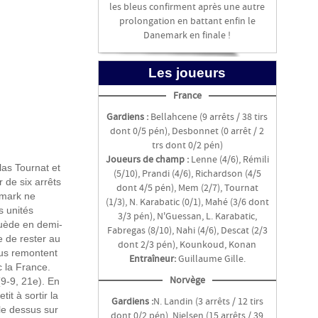
les bleus confirment après une autre
prolongation en battant enfin le
Danemark en finale !
Les joueurs
France
Gardiens :
Bellahcene (9 arrêts / 38 tirs
dont 0/5 pén), Desbonnet (0 arrêt / 2
trs dont 0/2 pén)
Joueurs de champ :
Lenne (4/6), Rémili
las Tournat et
(5/10), Prandi (4/6), Richardson (4/5
 de six arrêts
dont 4/5 pén), Mem (2/7), Tournat
emark ne
(1/3), N. Karabatic (0/1), Mahé (3/6 dont
s unités
3/3 pén), N'Guessan, L. Karabatic,
Suède en demi-
Fabregas (8/10), Nahi (4/6), Descat (2/3
e de rester au
dont 2/3 pén), Kounkoud, Konan
eus remontent
Entraîneur:
Guillaume Gille.
c la France.
Norvège
(9-9, 21e). En
it à sortir la
Gardiens :
N. Landin (3 arrêts / 12 tirs
le dessus sur
dont 0/2 pén), Nielsen (15 arrêts / 39