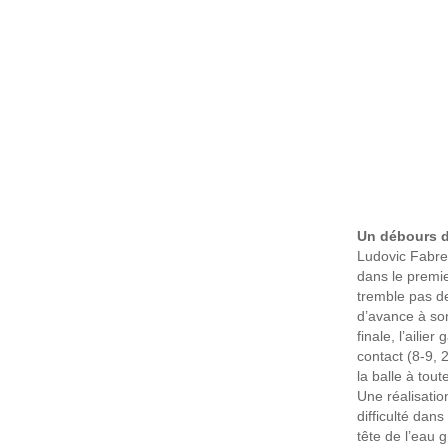
Un débours de
Ludovic Fabreg
dans le premie
tremble pas d
d’avance à son
finale, l’aili
contact (8-9, 
la balle à tou
Une réalisatio
difficulté dans
tête de l’eau 