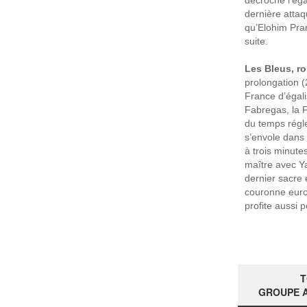
décroche l’ég
dernière attaq
qu’Elohim Pra
suite.
Les Bleus, ro
prolongation (
France d’égali
Fabregas, la 
du temps régl
s’envole dans
à trois minute
maître avec Ya
dernier sacre
couronne euro
profite aussi 
T
GROUPE A