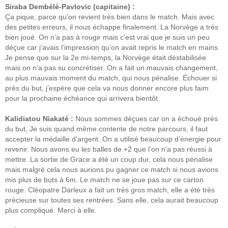
Siraba Dembélé-Pavlovic (capitaine) :
Ça pique, parce qu’on revient très bien dans le match. Mais avec
des petites erreurs, il nous échappe finalement. La Norvège a très
bien joué. On n’a pas à rougir mais c’est vrai que je suis un peu
déçue car j’avais l’impression qu’on avait repris le match en mains.
Je pense que sur la 2e mi-temps, la Norvège était déstabilisée
mais on n’a pas su concrétiser. On a fait un mauvais changement,
au plus mauvais moment du match, qui nous pénalise. Échouer si
près du but, j’espère que cela va nous donner encore plus faim
pour la prochaine échéance qui arrivera bientôt.
Kalidiatou Niakaté :
Nous sommes déçues car on a échoué près
du but, Je suis quand même contente de notre parcours, il faut
accepter la médaille d‘argent. On a utilisé beaucoup d’énergie pour
revenir. Nous avons eu les balles de +2 que l’on n’a pas réussi à
mettre. La sortie de Grace a été un coup dur, cela nous pénalise
mais malgré cela nous aurions pu gagner ce match si nous avions
mis plus de buts à 6m. Le match ne se joue pas sur ce carton
rouge. Cléopatre Darleux a fait un très gros match, elle a été très
précieuse sur toutes ses rentrées. Sans elle, cela aurait beaucoup
plus compliqué. Merci à elle.