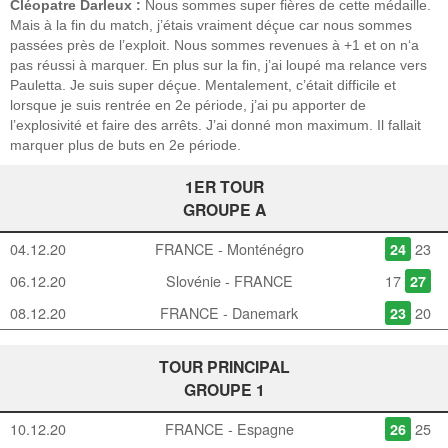
Cléopatre Darleux :
Nous sommes super fières de cette médaille.
Mais à la fin du match, j’étais vraiment déçue car nous sommes
passées près de l’exploit. Nous sommes revenues à +1 et on n‘a
pas réussi à marquer. En plus sur la fin, j’ai loupé ma relance vers
Pauletta. Je suis super déçue. Mentalement, c’était difficile et
lorsque je suis rentrée en 2e période, j’ai pu apporter de
l’explosivité et faire des arrêts. J’ai donné mon maximum. Il fallait
marquer plus de buts en 2e période.
1ER TOUR
GROUPE A
04.12.20
FRANCE - Monténégro
23
24
06.12.20
Slovénie - FRANCE
17
27
08.12.20
FRANCE - Danemark
20
23
TOUR PRINCIPAL
GROUPE 1
10.12.20
FRANCE - Espagne
25
26