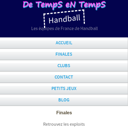
Handball
Les équipes de France de Handball
ACCUEIL
FINALES
CLUBS
CONTACT
PETITS JEUX
BLOG
Finales
Retrouvez les exploits