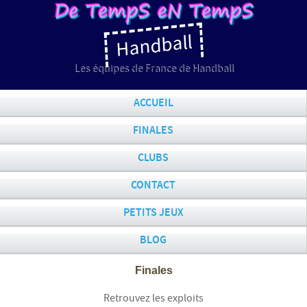
Handball
Les équipes de France de Handball
ACCUEIL
FINALES
CLUBS
CONTACT
PETITS JEUX
BLOG
Finales
Retrouvez les exploits