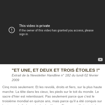
"ET UNE, ET DEUX ET TROIS ÉTOILES !"
Extrait de la Newsletter Handline n° 182 du lundi 02 février
2009
Cinq mois seulement. Et les revoilà, droits et fiers, sur la plus haute
marche. La tête dans les cieux, les pieds sur le toit du monde. Le
sacre d'hier est retentissant. Pas seulement parce que c'est le
troisième mondial en quinze ans, mais parce qu'il a été conquis sur