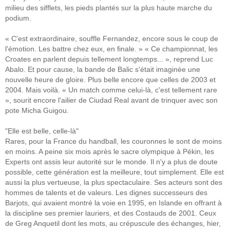
milieu des sifflets, les pieds plantés sur la plus haute marche du
podium.
« C'est extraordinaire, souffle Fernandez, encore sous le coup de
l'émotion. Les battre chez eux, en finale. » « Ce championnat, les
Croates en parlent depuis tellement longtemps... », reprend Luc
Abalo. Et pour cause, la bande de Balic s'était imaginée une
nouvelle heure de gloire. Plus belle encore que celles de 2003 et
2004. Mais voilà. « Un match comme celui-là, c'est tellement rare
», sourit encore l'ailier de Ciudad Real avant de trinquer avec son
pote Micha Guigou.
"Elle est belle, celle-là"
Rares, pour la France du handball, les couronnes le sont de moins
en moins. A peine six mois après le sacre olympique à Pékin, les
Experts ont assis leur autorité sur le monde. Il n'y a plus de doute
possible, cette génération est la meilleure, tout simplement. Elle est
aussi la plus vertueuse, la plus spectaculaire. Ses acteurs sont des
hommes de talents et de valeurs. Les dignes successeurs des
Barjots, qui avaient montré la voie en 1995, en Islande en offrant à
la discipline ses premier lauriers, et des Costauds de 2001. Ceux
de Greg Anquetil dont les mots, au crépuscule des échanges, hier,