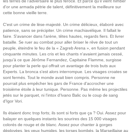
les terres de l'adversaire le plus féroce. Et parce qu'il vient nimber
d'or une armada pétrie de talent, définitivement la meilleure sur
cette bonne vieille terre.
C'est un crime de lèse-majesté. Un crime délicieux, élaboré avec
patience, sans se précipiter. Un crime machiavélique. Il fallait le
faire. S'avancer dans l'arène, têtes hautes, regards fiers. Et livrer
bataille. Se ruer au combat pour aller briser le rêve de tout un
peuple, éteindre le feu de la « Zagreb Arena », en fusion pendant
cinquante minutes. Les cris et les chants n'avaient jamais cessé,
jusqu'à ce que Jérôme Fernandez, Capitaine Flamme, surgisse
pour planter la perle qui offrait un avantage de trois buts aux
Experts. La bronca s'est alors interrompue. Les visages croates se
sont fermés. Tout le monde avait bien compris. Personne ne
pourrait plus empêcher les gars de France d'accrocher une
troisième étoile à leur tunique. Personne. Pas même les projectiles
jetés sur le parquet, ni l'intox d'Ivano Balic ou le coup de sang
d'Igor Vori.
Ils étaient donc trop forts; ils sont si forts que ça ? Oui. Assez pour
balayer en quelques instants les sourires des 15 000 visages
colorés de rouge et de blanc. Assez pour chanter à gorges
déployées, les yeux humides, les torses bombés, la Marseillaise au