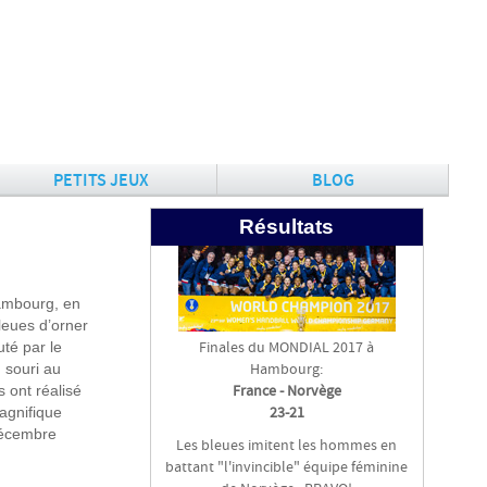
PETITS JEUX
BLOG
Résultats
ambourg, en
leues d’orner
Finales du MONDIAL 2017 à
uté par le
Hambourg:
 souri au
France - Norvège
 ont réalisé
23-21
agnifique
décembre
Les bleues imitent les hommes en
battant "l'invincible" équipe féminine