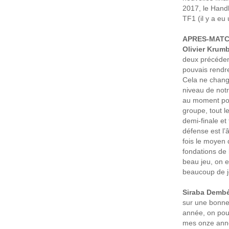
2017, le Handb
TF1 (il y a eu
APRES-MATC
Olivier Krumb
deux précédent
pouvais rendre
Cela ne changer
niveau de notr
au moment pour
groupe, tout 
demi-finale et
défense est l
fois le moyen 
fondations de 
beau jeu, on 
beaucoup de j
Siraba Dembél
sur une bonne 
année, on pouv
mes onze anné