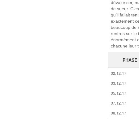
dévaloriser, m
de sueur. C’es
qu’il fallait 
exactement ce 
beaucoup de sé
rentres sur le 
énormément de 
chacune leur t
PHASE 
02.12.17
03.12.17
05.12.17
07.12.17
08.12.17