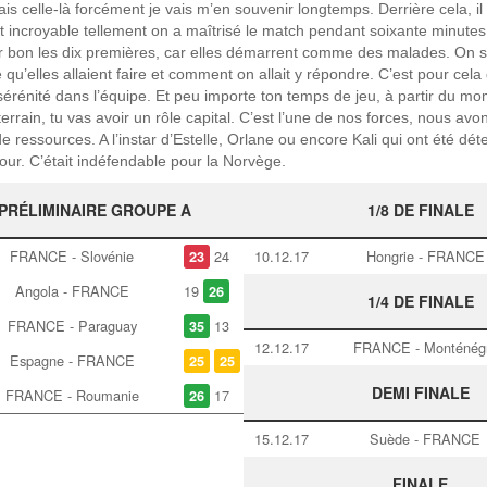
ais celle-là forcément je vais m’en souvenir longtemps. Derrière cela, i
t incroyable tellement on a maîtrisé le match pendant soixante minutes
tenir bon les dix premières, car elles démarrent comme des malades. On s
qu’elles allaient faire et comment on allait y répondre. C’est pour cela q
rénité dans l’équipe. Et peu importe ton temps de jeu, à partir du mo
terrain, tu vas avoir un rôle capital. C’est l’une de nos forces, nous avo
ressources. A l’instar d’Estelle, Orlane ou encore Kali qui ont été dé
our. C’était indéfendable pour la Norvège.
PRÉLIMINAIRE GROUPE A
1/8 DE FINALE
FRANCE - Slovénie
24
10.12.17
Hongrie - FRANCE
23
Angola - FRANCE
19
26
1/4 DE FINALE
FRANCE - Paraguay
13
35
12.12.17
FRANCE - Monténég
Espagne - FRANCE
25
25
DEMI FINALE
FRANCE - Roumanie
17
26
15.12.17
Suède - FRANCE
FINALE