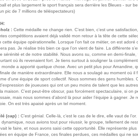
all et plus largement le sport français sera derrière les Bleues - sur
 un pic de 7 millions de téléspectateurs)
H:
holz :
Cette médaille ne change rien. C’est bien, c’est une satisfaction
es compétitions avaient déjà validé mon retour à la tête de cette sélec
 cette équipe opérationnelle. Lorsque l’on fait ce métier, on est adoré 
a pas. Je réalise très bien ce que l’on vient de faire. La différente s’es
e sérénité et de notre stabilité. Nous avons su, comme en demi-finale, 
tant où ils revenaient fort. Je tiens surtout à souligner la complément
le monde a apporté quelque chose. Avec un petit plus pour Amandine, q
 finale de manière extraordinaire. Elle nous a soulagé au moment où il fa
’âme d’une équipe de sport collectif. Nous sommes des gens humbles. C
d’expression de joueuses qui ont un peu moins de talent que les autres
la maison. C’est peut-être obscur, pas forcément spectaculaire, si on p
essaie, mais nous sommes d’abord là pour aider l’équipe à gagner. Je 
oie. On est très apaisé après un tel moment.
é (cap) :
C’est génial. Celle-là, c’est le cas de le dire, elle vaut de l’o
dynamique, nous avions tout pour réussir, le groupe, tellement de res
ait le faire, et nous avons saisi cette opportunité. Elle représente plus
es en équipe de France, ces finales perdues, ces médailles qui ne so