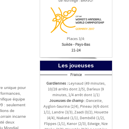
de Norvège : BRAVO!
Places 3/4:
Suède - Pays-Bas
21-24
Les joueuses
France
Gardiennes :
Leynaud (49 minutes,
tre unique pour
10/28 arrêts dont 2/5), Darleux (9
erformances,
minutes, 1/4 arrêt dont 1/1)
nifique équipe
Joueuses de champ :
Dancette,
999 : seulement
Ayglon-Saurina (2/4), Pineau (4/6 dont
lions de
1/1), Landre (3/3), Zaadi (0/2), Houette
Lorrain incarne
(4/4), Niakaté (1/1), Dembélé (1/2),
puté deux
Flippes (1/1), Kanor (2/3), Edwige, Nze
 du Mondial