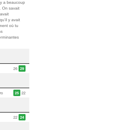
l y a beaucoup
. On savait
avait
u’il y avait
ment où tu
ns
terminantes
26
29
ro
22
25
22
24