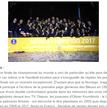
H :
Une finale de championnat du monde a ceci de particulier qu'elle peut ê
 car même si le Handball tricolore peut s'enorgueillir de répéter les p
 finale est un moment exceptionnel. D'autant plus que la Norvège, mag
vait participé à l'écriture de la première page glorieuse des Bleues en 1
ssue d'une double confrontation gravée dans les mémoires des onze mil
glutinés devant leur TV. Depuis, les joueuses d'Olivier Krumbholz - le 
t le palmarès féminin - ont décroché le titre planétaire en 2003 puis dis
les en 2009 et 2011. Après le France - Norvège de janvier dernier lors