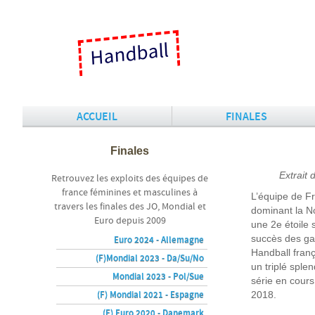
Handball
ACCUEIL
FINALES
Finales
Extrait
Retrouvez les exploits des équipes de
france féminines et masculines à
L’équipe de F
travers les finales des JO, Mondial et
dominant la No
Euro depuis 2009
une 2e étoile 
succès des ga
Euro 2024 - Allemagne
Handball franç
(F)Mondial 2023 - Da/Su/No
un triplé sple
Mondial 2023 - Pol/Sue
série en cour
(F) Mondial 2021 - Espagne
2018.
(F) Euro 2020 - Danemark