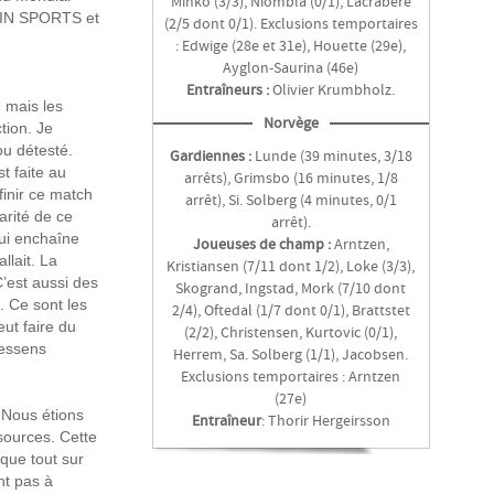
Minko (3/3), Niombla (0/1), Lacrabère
 beIN SPORTS et
(2/5 dont 0/1). Exclusions temportaires
: Edwige (28e et 31e), Houette (29e),
Ayglon-Saurina (46e)
Entraîneurs :
Olivier Krumbholz.
, mais les
Norvège
tion. Je
ou détesté.
Gardiennes :
Lunde (39 minutes, 3/18
t faite au
arrêts), Grimsbo (16 minutes, 1/8
finir ce match
arrêt), Si. Solberg (4 minutes, 0/1
arité de ce
arrêt).
ui enchaîne
Joueuses de champ :
Arntzen,
llait. La
Kristiansen (7/11 dont 1/2), Loke (3/3),
’est aussi des
Skogrand, Ingstad, Mork (7/10 dont
. Ce sont les
2/4), Oftedal (1/7 dont 0/1), Brattstet
eut faire du
(2/2), Christensen, Kurtovic (0/1),
ressens
Herrem, Sa. Solberg (1/1), Jacobsen.
Exclusions temportaires : Arntzen
(27e)
r. Nous étions
Entraîneur
: Thorir Hergeirsson
sources. Cette
 que tout sur
nt pas à