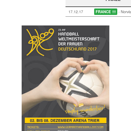
17.12.17
- Norvè
FRANCE !!!