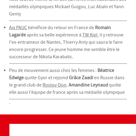
médaillés olympiques Mickael Guigou, Luc Abalo et Yann
Genty
Aix PAUC
bénéficie du retour en France de
Romain
Lagarde
après sa belle expèrience à
TW Kiel
, il y retrouve
l'ex-entraineur de Nantes, Thierry Anty qui saura le faire
encore progresser. Ce jeune homme me semble être le
successeur de Nikola Karabatic.
Peu de mouvement aussi chez les femmes :
Béatrice
Edwige
quitte Gyor et rejoind
Grâce Zaadi
en Russie dans
le grand club de
Rostov-Don
.
Amandine Leynaud
quitte
elle aussi l'équipe de france après sa médaille olympique
.