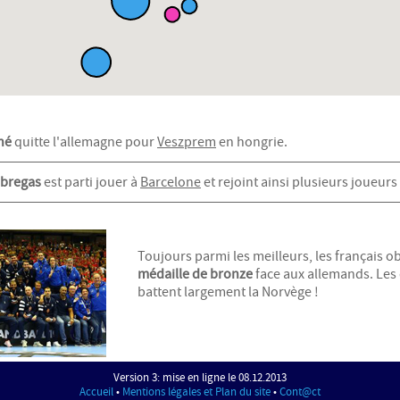
hé
quitte l'allemagne pour
Veszprem
en hongrie.
abregas
est parti jouer à
Barcelone
et rejoint ainsi plusieurs joueurs
Toujours parmi les meilleurs, les français 
médaille de bronze
face aux allemands. Les 
battent largement la Norvège !
Version 3: mise en ligne le 08.12.2013
Accueil
•
Mentions légales et Plan du site
•
Cont@ct