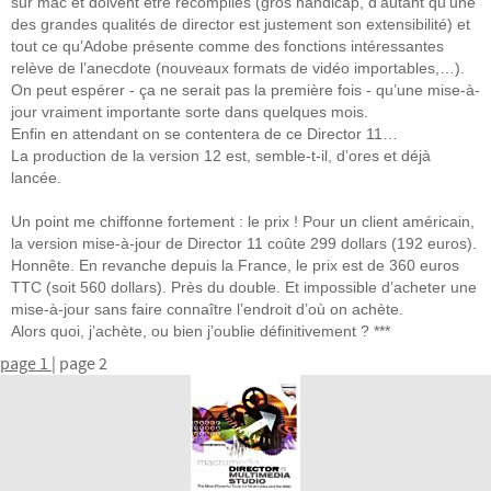
sur mac et doivent être recompilés (gros handicap, d’autant qu’une
des grandes qualités de director est justement son extensibilité) et
tout ce qu’Adobe présente comme des fonctions intéressantes
relève de l’anecdote (nouveaux formats de vidéo importables,…).
On peut espérer - ça ne serait pas la première fois - qu’une mise-à-
jour vraiment importante sorte dans quelques mois.
Enfin en attendant on se contentera de ce Director 11…
La production de la version 12 est, semble-t-il, d’ores et déjà
lancée.
Un point me chiffonne fortement : le prix ! Pour un client américain,
la version mise-à-jour de Director 11 coûte 299 dollars (192 euros).
Honnête. En revanche depuis la France, le prix est de 360 euros
TTC (soit 560 dollars). Près du double. Et impossible d’acheter une
mise-à-jour sans faire connaître l’endroit d’où on achète.
Alors quoi, j’achète, ou bien j’oublie définitivement ? ***
page 1
| page 2