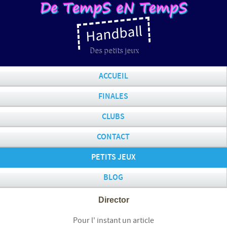
Handball
Des petits jeux
ACCUEIL
FINALES
CLUBS
CONTACT
PETITS JEUX
BLOG
Director
Pour l' instant un article