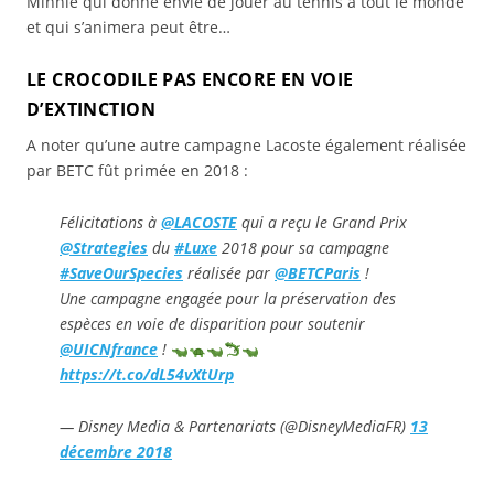
Minnie qui donne envie de jouer au tennis à tout le monde
et qui s’animera peut être…
LE CROCODILE PAS ENCORE EN VOIE
D’EXTINCTION
A noter qu’une autre campagne Lacoste également réalisée
par BETC fût primée en 2018 :
Félicitations à
@LACOSTE
qui a reçu le Grand Prix
@Strategies
du
#Luxe
2018 pour sa campagne
#SaveOurSpecies
réalisée par
@BETCParis
!
Une campagne engagée pour la préservation des
espèces en voie de disparition pour soutenir
@UICNfrance
!
https://t.co/dL54vXtUrp
— Disney Media & Partenariats (@DisneyMediaFR)
13
décembre 2018