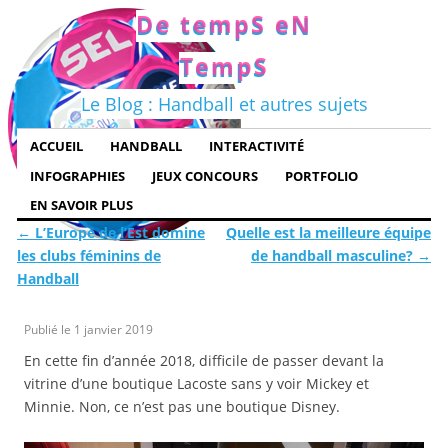
De tempS eN
TempS
Le Blog : Handball et autres sujets
ACCUEIL
HANDBALL
INTERACTIVITÉ
INFOGRAPHIES
JEUX CONCOURS
PORTFOLIO
EN SAVOIR PLUS
←
L’Europe de l’Est domine
Quelle est la meilleure équipe
les clubs féminins de
de handball masculine?
→
Handball
Publié le
1 janvier 2019
En cette fin d’année 2018, difficile de passer devant la
vitrine d’une boutique Lacoste sans y voir Mickey et
Minnie. Non, ce n’est pas une boutique Disney.