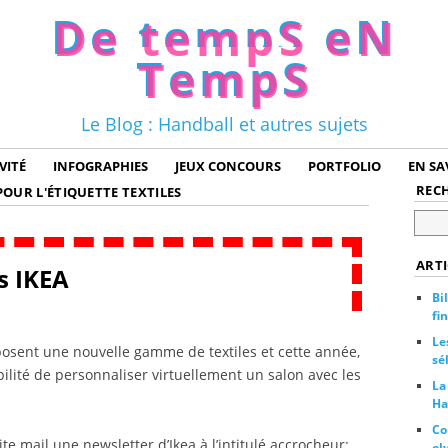
De tempS eN
TempS
Le Blog : Handball et autres sujets
VITÉ
INFOGRAPHIES
JEUX CONCOURS
PORTFOLIO
EN SA
REC
POUR L'ÉTIQUETTE
TEXTILES
ARTI
s IKEA
Bi
fi
Le
osent une nouvelle gamme de textiles et cette année,
sé
bilité de personnaliser virtuellement un salon avec les
La
Ha
Co
ite mail une newsletter d’Ikea à l’intitulé accrocheur:
ol