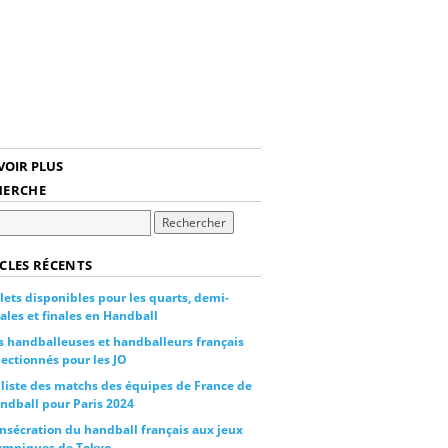
VOIR PLUS
HERCHE
CLES RÉCENTS
llets disponibles pour les quarts, demi-
nales et finales en Handball
s handballeuses et handballeurs français
lectionnés pour les JO
 liste des matchs des équipes de France de
ndball pour Paris 2024
nsécration du handball français aux jeux
ympiques de Tokyo