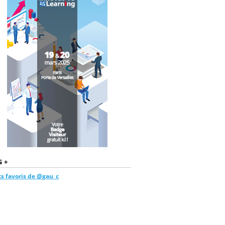
 +
s favoris de @gau_c