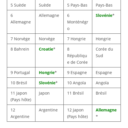
5 Suède
Suède
5 Pays-Bas
Pays-Bas
6
Allemagne
6
Slovénie
*
Allemagne
Monténégr
o
7 Norvège
Norvège
7 Hongrie
Hongrie
8 Bahrein
Croatie
*
8
Corée du
Républiqu
Sud
e de Corée
9 Portugal
Hongrie
*
9 Espagne
Espagne
10 Brésil
Slovénie
*
10 Angola
Angola
11 Japon
Japon
11 Brésil
Brésil
(Pays hôte)
12
Argentine
12 Japon
Allemagne
Argentine
(Pays hôte)
*