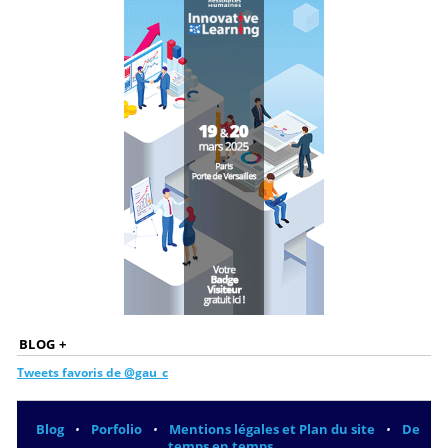
BLOG +
Tweets favoris de @gau_c
Blog
Porfolio
Mentions légales et Plan du site
De
•
•
•
temps en temps