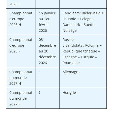
2025 F
Championnat
15 janvier
Candidats:
Biélorussie +
d’europe
au 1er
Lituanie + Pologne
2026 H
février
Danemark – Suède –
2026
Norvège
Championnat
03
Russie
d’europe
décembre
5 candidats : Pologne +
2026 F
au 20
République tchèque –
décembre
Espagne – Turquie –
2026
Roumanie
Championnat
?
Allemagne
du monde
2027 H
Championnat
?
Hongrie
du monde
2027 F