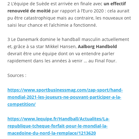
2 L’équipe de Suède est arrivée en finale avec
un effectif
renouvelé de moitié
par rapport à l’Euro 2020 : cela aurait
pu être catastrophique mais au contraire, les nouveaux ont
saisi leur chance et l’alchimie a fonctionné.
3 Le Danemark domine le handball masculin actuellement
et, grâce à sa star Mikkel Hansen,
Aalborg Handbold
devrait être une équipe dont on va entendre parler
rapidement dans les années à venir … au Final Four.
Sources :
https://www.sportbusinessmag.com/zap-sport/hand-
mondial-2021-les-joueurs-ne-pouvant-participer-a-la-
competition/
https://www.lequipe.fr/Handball/Actualites/La-
republique-tcheque-forfait-pour-le-mondial-la-
macedoine-du-nord-la-remplace/1213620