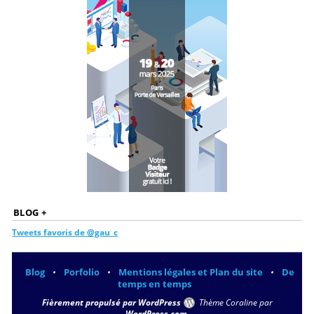
BLOG +
Tweets favoris de @gau_c
Blog
Porfolio
Mentions légales et Plan du site
De
•
•
•
temps en temps
Fièrement propulsé par WordPress
Thème Coraline par
WordPress.com
.