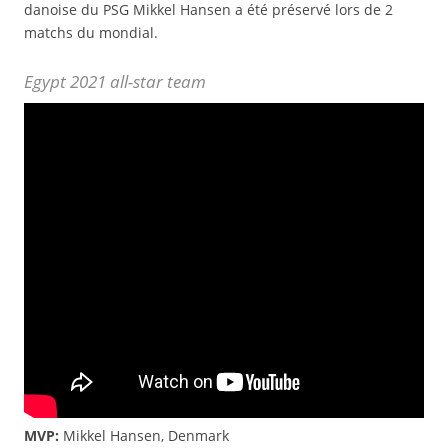
danoise du PSG Mikkel Hansen a été préservé lors de 2
matchs du mondial.
Egypt 2021 all-star team
MVP:
Mikkel Hansen, Denmark