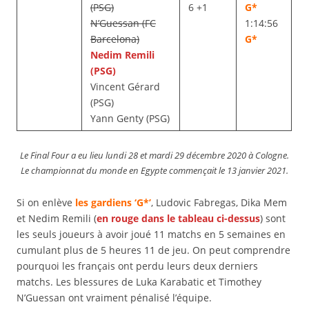
(PSG)
6 +1
G*
N’Guessan (FC
1:14:56
Barcelona)
G*
Nedim Remili
(PSG)
Vincent Gérard
(PSG)
Yann Genty (PSG)
Le Final Four a eu lieu lundi 28 et mardi 29 décembre 2020 à Cologne.
Le championnat du monde en Egypte commençait le 13 janvier 2021.
Si on enlève
les gardiens ‘G*’
, Ludovic Fabregas, Dika Mem
et Nedim Remili (
en rouge dans le tableau ci-dessus
) sont
les seuls joueurs à avoir joué 11 matchs en 5 semaines en
cumulant plus de 5 heures 11 de jeu. On peut comprendre
pourquoi les français ont perdu leurs deux derniers
matchs. Les blessures de Luka Karabatic et Timothey
N’Guessan ont vraiment pénalisé l’équipe.