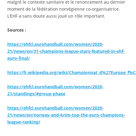
malgré le contexte sanitaire et le renoncement au dernier
moment de la fédération norvégienne co-organisatrice.
L’EHF a sans doute aussi joué un rôle important.
Sources :
https://ehfcl.eurohandball.com/women/2020-
21/news/en/31-champions-league-stars-featured-in-ehf-
euro-final/
https://fr.wikipedia.org/wiki/Championnat_d%27Europe_f%
https://ehfcl.eurohandball.com/women/2020-
21/standings/#group-phase
https://ehfcl.eurohandball.com/women/2020-
21/news/en/norway-and-krim-top-the-euro-champions-
league-ranking/