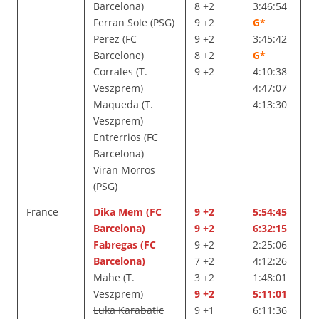
Barcelona)
8 +2
3:46:54
Ferran Sole (PSG)
9 +2
G*
Perez (FC
9 +2
3:45:42
Barcelone)
8 +2
G*
Corrales (T.
9 +2
4:10:38
Veszprem)
4:47:07
Maqueda (T.
4:13:30
Veszprem)
Entrerrios (FC
Barcelona)
Viran Morros
(PSG)
France
Dika Mem (FC
9 +2
5:54:45
Barcelona)
9 +2
6:32:15
Fabregas (FC
9 +2
2:25:06
Barcelona)
7 +2
4:12:26
Mahe (T.
3 +2
1:48:01
Veszprem)
9 +2
5:11:01
Luka Karabatic
9 +1
6:11:36