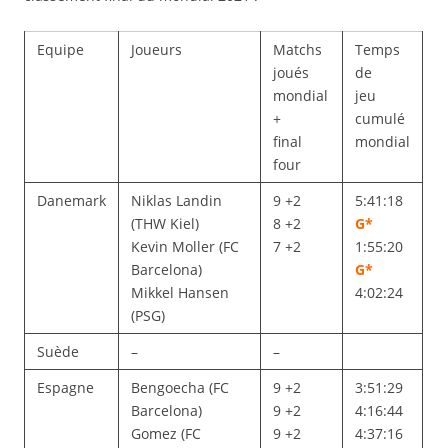
Equipe
Joueurs
Matchs
Temps
joués
de
mondial
jeu
+
cumulé
final
mondial
four
Danemark
Niklas Landin
9 +2
5:41:18
(THW Kiel)
8 +2
G*
Kevin Moller (FC
7 +2
1:55:20
Barcelona)
G*
Mikkel Hansen
4:02:24
(PSG)
Suède
–
–
Espagne
Bengoecha (FC
9 +2
3:51:29
Barcelona)
9 +2
4:16:44
Gomez (FC
9 +2
4:37:16