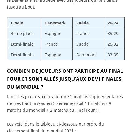
le Danemark et la Suède avec des joueurs qui ont tenus
jusqu’au bout.
Finale
Danemark
Suède
26-24
3ème place
Espagne
France
35-29
Demi-finale
France
Suède
26-32
Demi-finale
Espagne
Danemark
33-35
COMBIEN DE JOUEURS ONT PARTICIPÉ AU FINAL
FOUR ET SONT ALLÉS JUSQU’AUX DEMI FINALES
DU MONDIAL ?
Pour ces joueurs, cela veut dire 2 matchs supplémentaires
de très haut niveau en 5 semaines soit 11 matchs ( 9
matchs du mondial + 2 matchs au Final Four ) .
Les voici dans le tableau ci-dessous par ordre du
classement final du mondial 2021 :